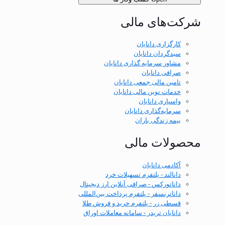
شرکت‌های مالی
کارگزاری دانایان
سبدگردان دانایان
مشاور سرمایه گذاری دانایان
صرافی دانایان
تامین مالی جمعی دانایان
خدمات نوین مالی دانایان
واسپاری دانایان
سرمایه‌گذاری دانایان
بیمه زندگی باران
محصولات مالی
آکادمی دانایان
دانالند - پلتفرم تسهیلات خرد
داناتورکس - صرافی آنلاین ارز دیجیتال
داناترنسفر - پلتفرم پرداخت بین‌المللی
قسطی زر - پلتفرم خرید و فروش طلا
دانایان تریدر - سامانه معاملات اوراق