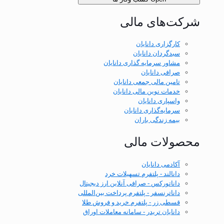
شرکت‌های مالی
کارگزاری دانایان
سبدگردان دانایان
مشاور سرمایه گذاری دانایان
صرافی دانایان
تامین مالی جمعی دانایان
خدمات نوین مالی دانایان
واسپاری دانایان
سرمایه‌گذاری دانایان
بیمه زندگی باران
محصولات مالی
آکادمی دانایان
دانالند - پلتفرم تسهیلات خرد
داناتورکس - صرافی آنلاین ارز دیجیتال
داناترنسفر - پلتفرم پرداخت بین‌المللی
قسطی زر - پلتفرم خرید و فروش طلا
دانایان تریدر - سامانه معاملات اوراق