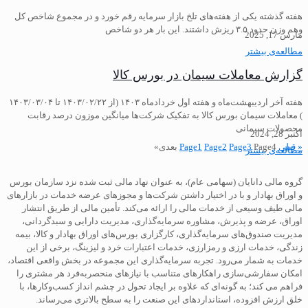
هفته گذشته یکی از هفته‌های تلخ بازار سرمایه رقم خورد و در مجموع شاخص کل
وهم وزن حدود ۳.۵ ریزش داشتند. این بار هر دو شاخص
مارس 17, 2025
مطالعه‌ی بیشتر
گزارش معاملات سیمان در بورس کالا
هفته آخر اردیبهشت‌ماه و هفته‌ اول خردادماه ۱۴۰۳ (از ۱۴۰۳/۰۲/۲۲ تا ۱۴۰۳/۰۳/۰۴
) معاملات سیمان بورس کالا به تفکیک شرکت‌ها میانگین موزون درصد رقابت
محصولات سیمانی
اکتبر 28, 2024
« قبلی
4
Page
3
Page
2
Page
1
Page
بعدی»
مطالعه‌ی بیشتر
گروه مالی دانایان (سهامی عام)، به عنوان نهاد مالی ثبت شده نزد سازمان بورس
و اوراق بهادار و با در اختیار داشتن شرکت‌ها و مجوزهای عرضه خدمات در بازارهای
مالی طیف وسیعی از خدمات مالی را ارائه می‌کند. تأمین مالی از طریق انتشار
اوراق، عرضه و پذیرش، مشاوره سرمایه‌گذاری، مدیریت دارایی و سبدگردانی،
مدیریت صندوق‌های سرمایه‌گذاری، کارگزاری بورس‌های اوراق بهادار و کالا، بیمه
زندگی، خدمات ارزی و رمزارزی، خدمات اعتبارات خرد و لیزینگ، برخی از این
خدمات به شمار می‌رود. تجربه سرمایه‌گذاری این مجموعه در بخش واقعی اقتصاد،
امکان سفارشی‌سازی راهکارهای متناسب با نیازهای منحصربه‌فرد هر مشتری را
فراهم می کند؛ به گونه‌ای که علاوه بر ایجاد تحول در چشم انداز کسب‌و‌کارها، با
خلق ارزش افزوده، استانداردهای این صنعت را به سطح بالاتری می‌رساند.