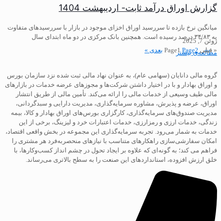
گزارش اوراق درآمد ثابت- اردیبهشت 1404
میانگین نرخ بازده تا سررسید اوراق اخزای موجود در بازار با سررسیدهای متفاوت
به ۳۴/۸۳ درصد رسیده است. همچنین بانک مرکزی در دو ماه ابتدای سال
ژوئن 7, 2025
« قبلی
2
Page
1
Page
بعدی »
مطالعه‌ی بیشتر
گروه مالی دانایان (سهامی عام)، به عنوان نهاد مالی ثبت شده نزد سازمان بورس
و اوراق بهادار و با در اختیار داشتن شرکت‌ها و مجوزهای عرضه خدمات در بازارهای
مالی طیف وسیعی از خدمات مالی را ارائه می‌کند. تأمین مالی از طریق انتشار
اوراق، عرضه و پذیرش، مشاوره سرمایه‌گذاری، مدیریت دارایی و سبدگردانی،
مدیریت صندوق‌های سرمایه‌گذاری، کارگزاری بورس‌های اوراق بهادار و کالا، بیمه
زندگی، خدمات ارزی و رمزارزی، خدمات اعتبارات خرد و لیزینگ، برخی از این
خدمات به شمار می‌رود. تجربه سرمایه‌گذاری این مجموعه در بخش واقعی اقتصاد،
امکان سفارشی‌سازی راهکارهای متناسب با نیازهای منحصربه‌فرد هر مشتری را
فراهم می کند؛ به گونه‌ای که علاوه بر ایجاد تحول در چشم انداز کسب‌و‌کارها، با
خلق ارزش افزوده، استانداردهای این صنعت را به سطح بالاتری می‌رساند.