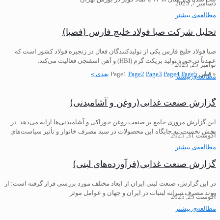
دسامبر 7, 2025
مطالعه‌ی بیشتر
تحلیل شرکت صبا فولاد خلیج فارس (فصبا)
صبا فولاد خلیج فارس یکی از تولیدکنندگان فعال در زنجیره فولاد کشور است که
عمدتاً در حوزه تولید بریکت گرم (HBI) و آهن اسفنجی فعالیت می‌کند.
نوامبر 25, 2025
« قبلی
5
Page
4
Page
3
Page
2
Page
1
Page
بعدی »
مطالعه‌ی بیشتر
گزارش صنعت غذایی(روغن و آشامیدنی)
این گزارش مروری جامع بر صنعت روغن خوراکی و آشامیدنی‌ها ارایه می‌دهد. در
بخش نخست، به جایگاه این محصولات در سبد مصرف خانوار و تأثیر سیاست‌های
آگوست 31, 2025
مطالعه‌ی بیشتر
گزارش صنعت غذایی(فرآورده‌های لبنی)
در این گزارش، صنعت لبنی ایران از ابعاد مختلف مورد بررسی قرار گرفته است؛ از
روند مصرف سرانه لبنیات در ایران و جهان و عوامل موثر
آگوست 25, 2025
مطالعه‌ی بیشتر