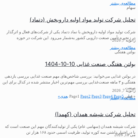
مطالعه‌ی بیشتر
سهام
تحلیل شرکت تولید مواد اولیه داروبخش (دتماد)
شرکت تولید مواد اولیه داروپخش با نماد دتماد یکی از شرکت‌های فعال و اثرگذار
در زنجیره تأمین صنعت دارویی کشور به‌شمار می‌رود. این شرکت در حوزه
ژانویه 7, 2026
مطالعه‌ی بیشتر
بولتن هفتگی
بولتن هفتگی صنعت غذایی 10-10-1404
در بولتن غذایی می‌خوانید: ️بررسی شاخص‌های مهم صنعت غذایی بررسی بازدهی
هفتگی و ۳ ماهه صنعت‌غذایی ️بررسی مهم‌ترین اخبار منتشر شده در کدال برای این
صنعت
ژانویه 7, 2026
« قبلی
5
Page
4
Page
3
Page
2
Page
1
Page
بعدی»
مطالعه‌ی بیشتر
تحلیل شرکت شیشه همدان (کهمدا)
شرکت شیشه همدان (سهامی عام) یکی از تولیدکنندگان مهم این صنعت است که
با در اختیار داشتن سه کوره تولید، ظرفیت اسمی حدود ۱۶۸ هزار تن
می 18, 2026