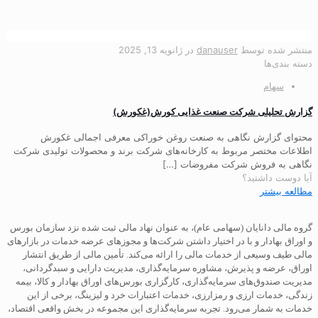
منتشر شده توسط
danauser
در
ژانویه 13, 2025
دسته بندی‌ها
سهام
گزارش تحلیلی شرکت صنعت غذایی کورش(غکورش)
محتوای گزارش نگاهی به صنعت روغن خوراکی معرفی اجمالی غکورش
اطلاعات مختصر مربوط به کارخانه‌های شرکت برند و محصولات تولیدی شرکت
نگاهی به فروش شرکت مفروضات
[…]
آیا دوست داشتید؟
مطالعه بیشتر
گروه مالی دانایان (سهامی عام)، به عنوان نهاد مالی ثبت شده نزد سازمان بورس
و اوراق بهادار و با در اختیار داشتن شرکت‌ها و مجوزهای عرضه خدمات در بازارهای
مالی طیف وسیعی از خدمات مالی را ارائه می‌کند. تأمین مالی از طریق انتشار
اوراق، عرضه و پذیرش، مشاوره سرمایه‌گذاری، مدیریت دارایی و سبدگردانی،
مدیریت صندوق‌های سرمایه‌گذاری، کارگزاری بورس‌های اوراق بهادار و کالا، بیمه
زندگی، خدمات ارزی و رمزارزی، خدمات اعتبارات خرد و لیزینگ، برخی از این
خدمات به شمار می‌رود. تجربه سرمایه‌گذاری این مجموعه در بخش واقعی اقتصاد،