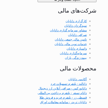
شرکت‌های مالی
کارگزاری دانایان
سبدگردان دانایان
مشاور سرمایه گذاری دانایان
صرافی دانایان
تامین مالی جمعی دانایان
خدمات نوین مالی دانایان
واسپاری دانایان
سرمایه‌گذاری دانایان
بیمه زندگی باران
محصولات مالی
آکادمی دانایان
دانالند - پلتفرم تسهیلات خرد
داناتورکس - صرافی آنلاین ارز دیجیتال
داناترنسفر - پلتفرم پرداخت بین‌المللی
قسطی زر - پلتفرم خرید و فروش طلا
دانایان تریدر - سامانه معاملات اوراق