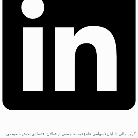
گروه مالی دانایان (سهامی عام) توسط جمعی از فعالان اقتصادی بخش خصوصی