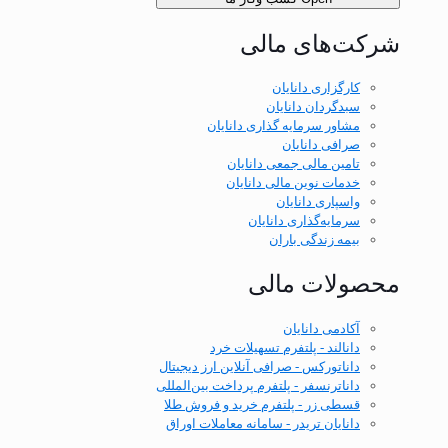
شرکت‌های مالی
کارگزاری دانایان
سبدگردان دانایان
مشاور سرمایه گذاری دانایان
صرافی دانایان
تامین مالی جمعی دانایان
خدمات نوین مالی دانایان
واسپاری دانایان
سرمایه‌گذاری دانایان
بیمه زندگی باران
محصولات مالی
آکادمی دانایان
دانالند - پلتفرم تسهیلات خرد
داناتورکس - صرافی آنلاین ارز دیجیتال
داناترنسفر - پلتفرم پرداخت بین‌المللی
قسطی زر - پلتفرم خرید و فروش طلا
دانایان تریدر - سامانه معاملات اوراق