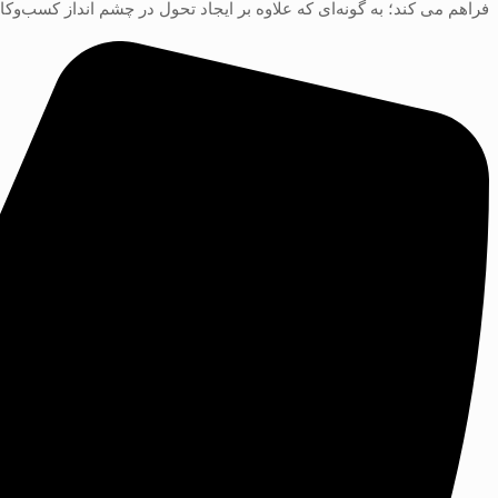
فراهم می کند؛ به گونه‌ای که علاوه بر ایجاد تحول در چشم انداز کسب‌و‌ک